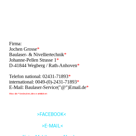
Firma:
Jochen Grosse
*
Baulaser- & Nivelliertechnik
*
Johanne-Pellen Strasse 1
*
D-41844 Wegberg / Rath-Anhoven
*
Telefon national: 02431-71893
*
international: 0049-(0)-2431-71893
*
E-Mail: Baulaser-Service("@")Email.de
*
Was die * bedeuten, diese anklicken
>FACEBOOK<
>E-MAIL<