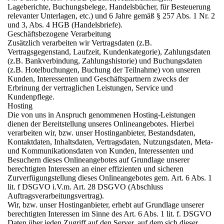
Lageberichte, Buchungsbelege, Handelsbücher, für Besteuerung
relevanter Unterlagen, etc.) und 6 Jahre gemäß § 257 Abs. 1 Nr. 2
und 3, Abs. 4 HGB (Handelsbriefe).
Geschäftsbezogene Verarbeitung
Zusätzlich verarbeiten wir Vertragsdaten (z.B.
Vertragsgegenstand, Laufzeit, Kundenkategorie), Zahlungsdaten
(z.B. Bankverbindung, Zahlungshistorie) und Buchungsdaten
(z.B. Hotelbuchungen, Buchung der Teilnahme) von unseren
Kunden, Interessenten und Geschäftspartnern zwecks der
Erbrinung der vertraglichen Leistungen, Service und
Kundenpflege.
Hosting
Die von uns in Anspruch genommenen Hosting-Leistungen
dienen der Bereitstellung unseres Onlineangebotes. Hierbei
verarbeiten wir, bzw. unser Hostinganbieter, Bestandsdaten,
Kontaktdaten, Inhaltsdaten, Vertragsdaten, Nutzungsdaten, Meta-
und Kommunikationsdaten von Kunden, Interessenten und
Besuchern dieses Onlineangebotes auf Grundlage unserer
berechtigten Interessen an einer effizienten und sicheren
Zurverfügungstellung dieses Onlineangebotes gem. Art. 6 Abs. 1
lit. f DSGVO i.V.m. Art. 28 DSGVO (Abschluss
Auftragsverarbeitungsvertrag).
Wir, bzw. unser Hostinganbieter, erhebt auf Grundlage unserer
berechtigten Interessen im Sinne des Art. 6 Abs. 1 lit. f. DSGVO
Daten über jeden Zugriff auf den Server, auf dem sich dieser