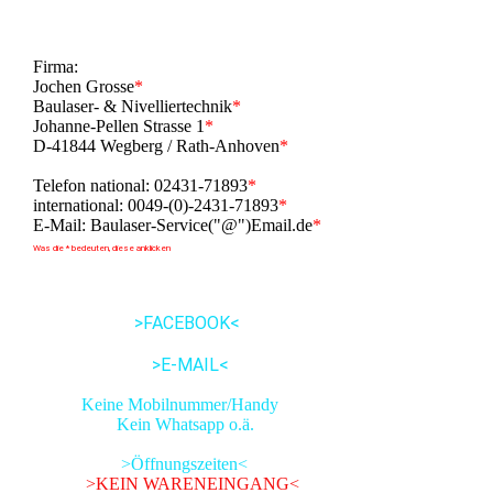
Firma:
Jochen Grosse
*
Baulaser- & Nivelliertechnik
*
Johanne-Pellen Strasse 1
*
D-41844 Wegberg / Rath-Anhoven
*
Telefon national: 02431-71893
*
international: 0049-(0)-2431-71893
*
E-Mail: Baulaser-Service("@")Email.de
*
Was die * bedeuten, diese anklicken
>FACEBOOK<
>E-MAIL<
Keine Mobilnummer/Handy
Kein Whatsapp o.ä.
>Öffnungszeiten<
>KEIN WARENEINGANG<