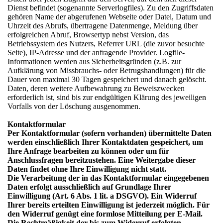
Dienst befindet (sogenannte Serverlogfiles). Zu den Zugriffsdaten
gehören Name der abgerufenen Webseite oder Datei, Datum und
Uhrzeit des Abrufs, übertragene Datenmenge, Meldung über
erfolgreichen Abruf, Browsertyp nebst Version, das
Betriebssystem des Nutzers, Referrer URL (die zuvor besuchte
Seite), IP-Adresse und der anfragende Provider. Logfile-
Informationen werden aus Sicherheitsgründen (z.B. zur
Aufklärung von Missbrauchs- oder Betrugshandlungen) für die
Dauer von maximal 30 Tagen gespeichert und danach gelöscht.
Daten, deren weitere Aufbewahrung zu Beweiszwecken
erforderlich ist, sind bis zur endgültigen Klärung des jeweiligen
Vorfalls von der Löschung ausgenommen.
Kontaktformular
Per Kontaktformular (sofern vorhanden) übermittelte Daten
werden einschließlich Ihrer Kontaktdaten gespeichert, um
Ihre Anfrage bearbeiten zu können oder um für
Anschlussfragen bereitzustehen. Eine Weitergabe dieser
Daten findet ohne Ihre Einwilligung nicht statt.
Die Verarbeitung der in das Kontaktformular eingegebenen
Daten erfolgt ausschließlich auf Grundlage Ihrer
Einwilligung (Art. 6 Abs. 1 lit. a DSGVO). Ein Widerruf
Ihrer bereits erteilten Einwilligung ist jederzeit möglich. Für
den Widerruf genügt eine formlose Mitteilung per E-Mail.
Die Rechtmäßigkeit der bis zum Widerruf erfolgten